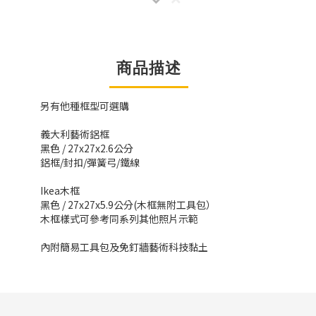
商品描述
另有他種框型可選購
義大利藝術鋁框
黑色 / 27x27x2.6公分
鋁框/封扣/彈簧弓/鐵線
Ikea木框
黑色 / 27x27x5.9公分(木框無附工具包）
木框樣式可參考同系列其他照片示範
內附簡易工具包及免釘牆藝術科技黏土