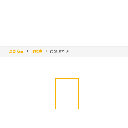
全部商品
浮雕畫
昂熱城堡 黑