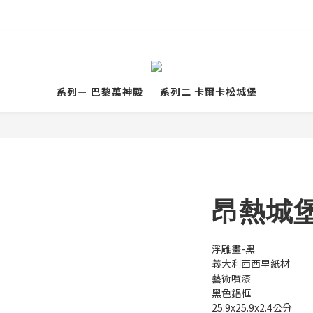
嘖嘖首發預購絕美鍋具預購 
系列ㄧ 巴黎萬神殿
系列二 卡爾卡松城堡
昂熱城堡
浮雕畫-黑
義大利西西里紙材
藝術噴漆
黑色鋁框
25.9x25.9x2.4公分