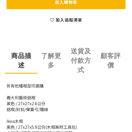
加入購物車
加入追蹤清單
送貨及
商品描
了解更
顧客評
付款方
述
多
價
式
另有他種框型可選購
義大利藝術鋁框
黑色 / 27x27x2.6公分
鋁框/封扣/彈簧弓/鐵線
Ikea木框
黑色 / 27x27x5.9公分(木框無附工具包）