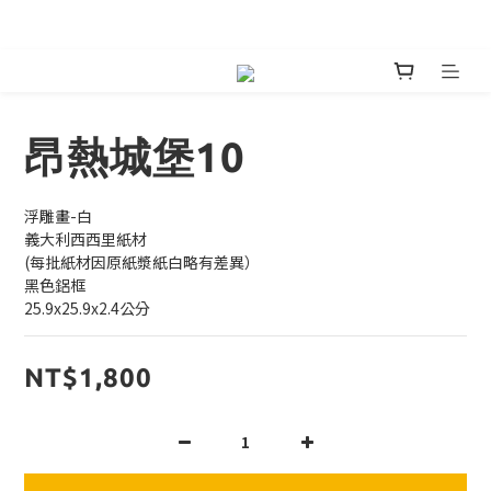
嘖嘖首發預購絕美鍋具預購 
昂熱城堡10
浮雕畫-白
義大利西西里紙材
(每批紙材因原紙漿紙白略有差異）
黑色鋁框
25.9x25.9x2.4公分
NT$1,800