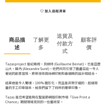
加入追蹤清單
送貨及
商品描
了解更
顧客評
付款方
述
多
價
式
Tazasproject 是紀堯姆‧貝納特 (Guillaume Beinat)，也是亞歷
山大‧蘇內 (Alexandre Suné)。他們共同引領了圖盧茲這一令人
著迷的創意冒險，將新技術與絲網印刷和最細緻的設計相結合。
結果總是令人驚嘆，100% 圖形化，而且是非常仔細的、超級限
量的手工印章版本，給我們留下了純粹的奢華印象。
Tazas 是您希望能夠在聖誕節網版印刷市場「Give Print a
Chance」期間現場見到的一些藝術家。