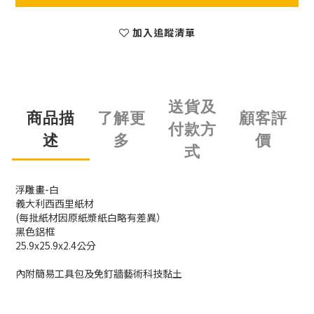
加入追蹤清單
送貨及
商品描
了解更
顧客評
付款方
述
多
價
式
浮雕畫-白
義大利西西里紙材
(每批紙材因原紙漿紙白略有差異）
黑色鋁框
25.9x25.9x2.4公分
內附簡易工具包及免釘牆藝術科技黏土