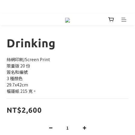
嘖嘖首發預購絕美鍋具預購 
Drinking
絲網印刷/Screen Print
限量版 20 份
簽名和編號
3 種顏色
29.7x42cm
榴蓮紙 215 克。
NT$2,600