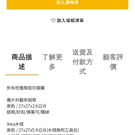
加入購物車
加入追蹤清單
送貨及
商品描
了解更
顧客評
付款方
述
多
價
式
另有他種框型可選購
義大利藝術鋁框
黑色 / 27x27x2.6公分
鋁框/封扣/彈簧弓/鐵線
Ikea木框
黑色 / 27x27x5.9公分(木框無附工具包）