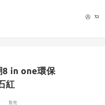
 in one環保
石紅
售完