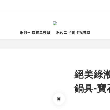
嘖嘖首發預購絕美鍋具預購 
系列ㄧ 巴黎萬神殿
系列二 卡爾卡松城堡
絕美綠潮8
鍋具-寶